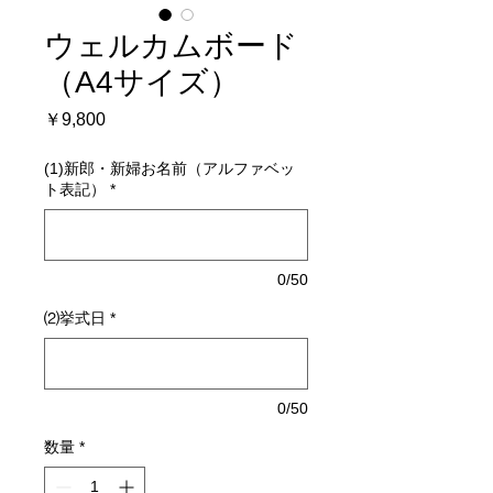
ウェルカムボード
（A4サイズ）
価
￥9,800
格
(1)新郎・新婦お名前（アルファベッ
ト表記）
*
0/50
⑵挙式日
*
0/50
数量
*