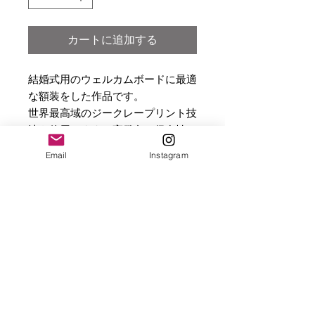
カートに追加する
結婚式用のウェルカムボードに最適
な額装をした作品です。
世界最高域のジークレープリント技
法を使用します。高発色で保存性の
高い、ミュージアム・クオリティの
Email
Instagram
印刷を施し、ご提供いたします。
ご指定の新郎・新婦お名前と挙式日
を入力して印刷致します。
商品情報
【必ずご確認下さい】
返品・返金ポリシー
・A4サイズ（210mm×297mm）での
ジークレー印刷となります。