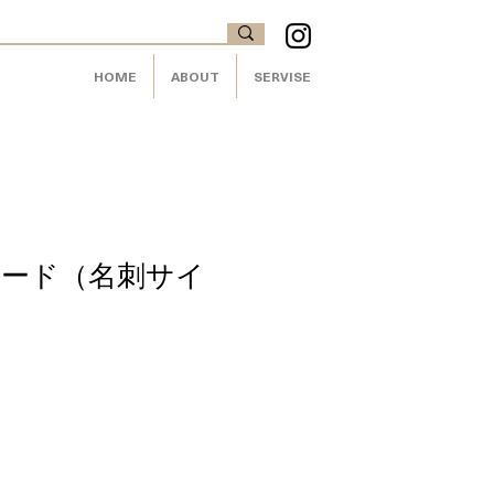
HOME
ABOUT
SERVISE
ード（名刺サイ