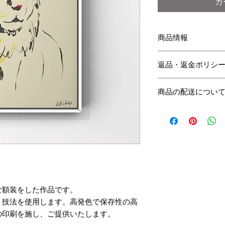
カ
商品情報
【必ずご確認下さい
返品・返金ポリシ
・A4サイズ（210m
なります。
商品には万全を期し
・発色の良いキャン
商品の配送につい
の不良が明らかな場
す。
品到着後、16日以内
・額装して発送いた
配送地域は、日本国
1)破損箇所 2)状
・額は一律で白色の
通常10営業日以内に
をメールかお問合せ
う、お願い致します
到着後、内容を確認
いただきます。
な額装をした作品です。
ト技法を使用します。高発色で保存性の高
の印刷を施し、ご提供いたします。