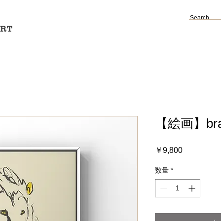
ART
【絵画】br
価
￥9,800
格
数量
*