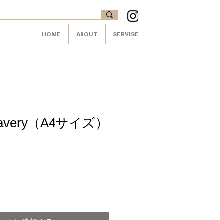
HOME
ABOUT
SERVISE
avery（A4サイズ）