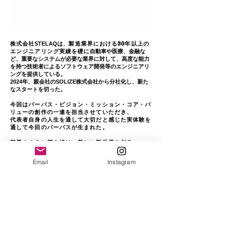
株式会社
製造業界における30年以上の
STELAQは、
エンジニアリング実績を礎に
自動車や医療、金融な
ど、重要なシステムが必要な業界に対して、高度な能力
を持つ技術者によるソフトウェア開発等のエンジニアリ
ングを提供している。
2024年、親会社のSOLIZE株式会社から分社化し、新た
なスタートを切った。​
今回はパーパス・ビジョン・ミッション・コア・バ
リューの創作の
一連を担当させていただき、
代表者自身の人生を通して大切だと感じた実体験を
通して今回のパーパスが生まれた。
彗星のように輝き続け、美しい新世界を創る。
そんな
​革新的でスピード感のある存在で今後も様々
な課題を解決していくのだろう。
Email
Instagram
VISION
確かな技術と挑戦で、新たな可能性
に出逢う